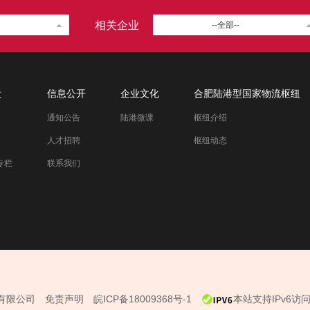
相关企业
--全部--
设
信息公开
企业文化
合肥陆港型国家物流枢纽
通知公告
陆港微课
枢纽介绍
人才招聘
枢纽动态
专栏
联系我们
港发展有限公司
免责声明
皖ICP备18009368号-1
本站支持IPv6访