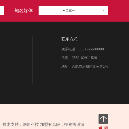
知名媒体
--全部--
联系方式
联系电话：0551-66688808
传真：0551-62911528
地址：合肥市庐阳区故黄路1号
问 技术支持：
网新科技
加盟有风险，投资需谨慎
返回