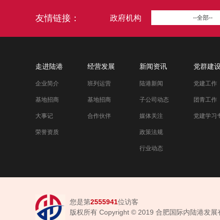
友情链接：
政府机构
--全部--
走进陆港
经营发展
新闻资讯
党群建
企业简介
班列运营
陆港新闻
党建工作
基地招商
基地招商
子公司动态
团青工作
大事记
合作伙伴
媒体关注
党建学习
荣誉资质
政策法规
行业动态
您是第
2555941
位访客
版权所有 Copyright © 2019 合肥国际内陆