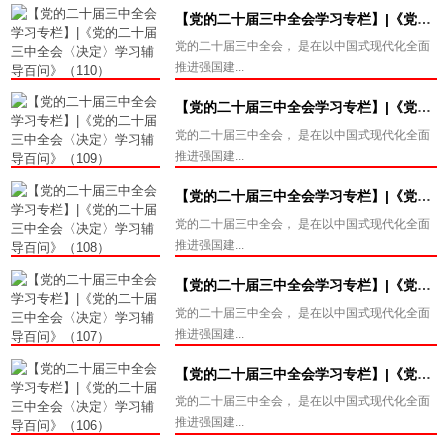
【党的二十届三中全会学习专栏】|《党的二十届三中全会〈决定〉学习辅导百问》（110）
党的二十届三中全会， 是在以中国式现代化全面
推进强国建...
【党的二十届三中全会学习专栏】|《党的二十届三中全会〈决定〉学习辅导百问》（109）
党的二十届三中全会， 是在以中国式现代化全面
推进强国建...
【党的二十届三中全会学习专栏】|《党的二十届三中全会〈决定〉学习辅导百问》（108）
党的二十届三中全会， 是在以中国式现代化全面
推进强国建...
【党的二十届三中全会学习专栏】|《党的二十届三中全会〈决定〉学习辅导百问》（107）
党的二十届三中全会， 是在以中国式现代化全面
推进强国建...
【党的二十届三中全会学习专栏】|《党的二十届三中全会〈决定〉学习辅导百问》（106）
党的二十届三中全会， 是在以中国式现代化全面
推进强国建...