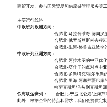
商贸开发、参与国际贸易和供应链管理服务等
主要运行线路：
中欧班列欧洲方向：
合肥北-马拉舍维奇-德国汉堡/诺
合肥北-俄罗斯莫斯科去程班列及
合肥北-里海-格鲁吉亚波季的跨
中欧班列亚洲方向：
合肥北-阿拉木图的中亚优化线
合肥北-塔什干的点对点中亚
合肥北-多斯特克/霍尔果斯的中
合肥北-里海-阿塞拜疆巴库的跨
哈萨克斯坦/乌兹别克斯坦回程
铁海联运班列：
合肥北-宁波北仑港/上海芦
此外，根据企业的特点和需求，我们会提供定