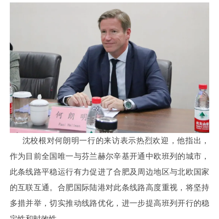
沈校根对何朗明一行的来访表示热烈欢迎，他指出，
作为目前全国唯一与芬兰赫尔辛基开通中欧班列的城市，
此条线路平稳运行有力促进了合肥及周边地区与北欧国家
的互联互通。合肥国际陆港对此条线路高度重视，将坚持
多措并举，切实推动线路优化，进一步提高班列开行的稳
定性和时效性。