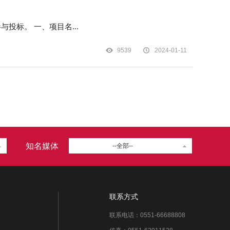
各投标人： 合肥陆港多式联运有限公司现对境外物流运输服务定点供应商项目进行公开招标，诚邀相关具备资质的投标人参与投标。 一、项目名...
9539
2024-01-11
知名媒体
--全部--
联系方式
联系电话：0551-66688808